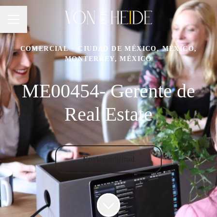
MENÚ DE EMPLEO
COMERCIAL
·
CIUDAD DE MÉXICO, MÉXICO,
MONTERREY, MÉXICO
ME00454- Gerente de
Real Estate
Enviar solicitud